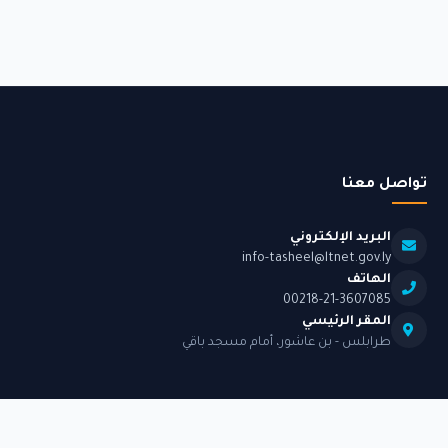
تواصل معنا
البريد الإلكتروني
info-tasheel@ltnet.gov.ly
الهاتف
00218-21-3607085
المقر الرئيسي
طرابلس - بن عاشور، أمام مسجد باقي